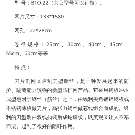
型 号：BTO-22（其它型号可以订做）。
网片尺寸：133*1580
网孔：22*28cm
卷径规格：25cm、30cm、40cm、45cm、
55cm、60cm等等
特 点：
刀片刺网又名刮刀型刺丝，是一种发展起来的防
护、隔离能力较强的新型防护网产品。它采用钢板冲压
成型包附于钢丝（筋丝）之上，由锐利尖角镀锌钢板或
不锈钢薄板做刀片，高张力钢丝做芯线组合而成的。锋
利的刀型刺由双线扣装后成蛇腹状，既美观又让人不寒
而栗。起到了很好的阻吓作用。