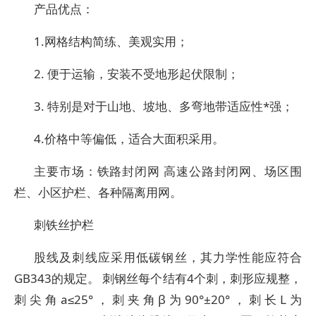
产品优点：
1.网格结构简练、美观实用；
2. 便于运输，安装不受地形起伏限制；
3. 特别是对于山地、坡地、多弯地带适应性*强；
4.价格中等偏低，适合大面积采用。
主要市场：铁路封闭网 高速公路封闭网、场区围
栏、小区护栏、各种隔离用网。
刺铁丝护栏
股线及刺线应采用低碳钢丝，其力学性能应符合
GB343的规定。 刺钢丝每个结有4个刺，刺形应规整，
刺尖角a≤25°，刺夹角β为90°±20°，刺长L为